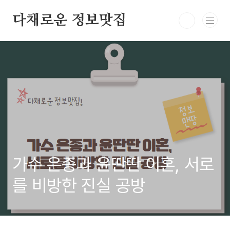
본문 바로가기
다채로운 정보맛집
가수 은종과 윤딴딴 이혼, 서로
를 비방한 진실 공방