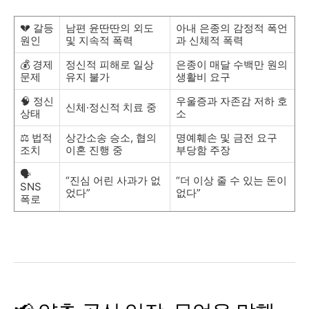
💔 갈등
남편 윤딴딴의 외도
아내 은종의 감정적 폭언
원인
및 지속적 폭력
과 신체적 폭력
💰 경제
정신적 피해로 일상
은종이 매달 수백만 원의
문제
유지 불가
생활비 요구
🧠 정신
우울증과 자존감 저하 호
신체·정신적 치료 중
상태
소
⚖️ 법적
상간소송 승소, 협의
명예훼손 및 금전 요구
조치
이혼 진행 중
부당함 주장
🗣️
“진심 어린 사과가 없
“더 이상 줄 수 있는 돈이
SNS
었다”
없다”
폭로