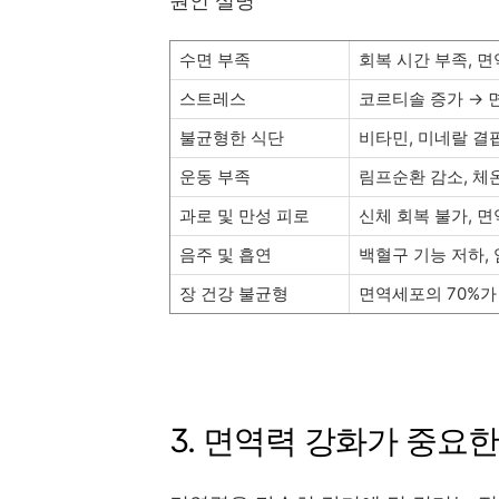
원인 설명
수면 부족
회복 시간 부족, 
스트레스
코르티솔 증가 → 
불균형한 식단
비타민, 미네랄 결
운동 부족
림프순환 감소, 체
과로 및 만성 피로
신체 회복 불가, 
음주 및 흡연
백혈구 기능 저하,
장 건강 불균형
면역세포의 70%가
3. 면역력 강화가 중요한